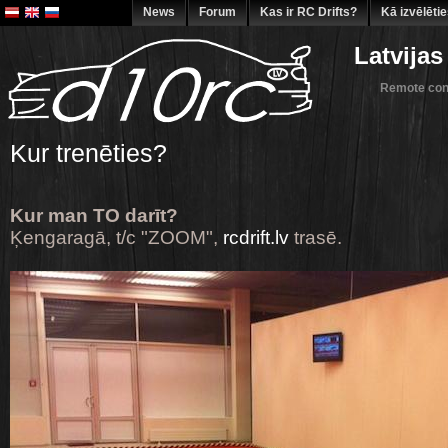
News
Forum
Kas ir RC Drifts?
Kā izvēlēti
Latvijas
Remote cont
Kur trenēties?
Kur man TO darīt?
Ķengaragā, t/c "ZOOM",
rcdrift.lv
trasē.