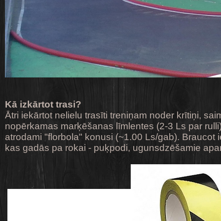
Kā izkārtot trasi?
Ātri iekārtot nelielu trasīti treniņam noder krītiņi, s
nopērkamas marķēšanas līmlentes (2-3 Ls par rulli)
atrodami "florbola" konusi (~1.00 Ls/gab). Braucot 
kas gadās pa rokai - puķpodi, ugunsdzēšamie aparā