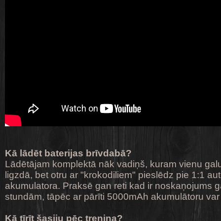
Kā lādēt baterijas brīvdabā?
Lādētājam komplektā nāk vadiņš, kuram vienu gal
ligzdā, bet otru ar "krokodiliem" pieslēdz pie 1:1 a
akumulatora. Praksē gan reti kad ir noskaņojums gā
stundām, tāpēc ar pārīti 5000mAh akumulātoru var 
Kā tīrīt šasiju pēc treniņa?