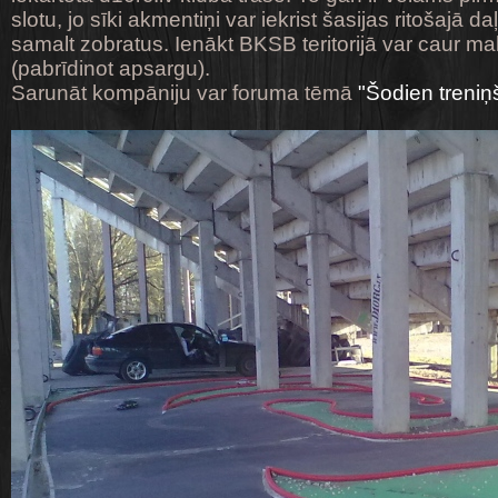
slotu, jo sīki akmentiņi var iekrist šasijas ritošajā d
samalt zobratus. Ienākt BKSB teritorijā var caur m
(pabrīdinot apsargu).
Sarunāt kompāniju var foruma tēmā
"Šodien treniņ