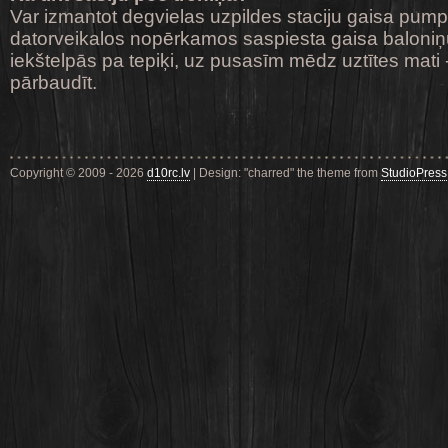
Var izmantot degvielas uzpildes staciju gaisa pum
datorveikalos nopērkamos saspiesta gaisa baloniņ
iekštelpās pa tepiķi, uz pusasīm mēdz uztītes mati 
pārbaudīt.
Copyright © 2009 - 2026
d10rc.lv
| Design: "charred" the theme from
StudioPress