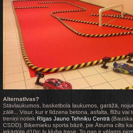
Alternatīvas?
Stāvlaukumos, basketbola laukumos, garāžā, nojum
zālē... Visur, kur ir līdzena betona, asfalta, flīžu va
treniņi notiek
Rīgas Jauno Tehniķu Centrā
(Bauskas 
CSDD). Biķernieku sporta bāzē, pie Ātruma cilts kart
iekārtota d10rc.lv kluba trase. To gan ir vēlams pir