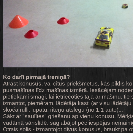
Ko darīt pirmajā treniņā?
Atrast konusus, vai citus priekšmetus, kas pildīs k
pusmašīnas līdz mašīnas izmērā. Iesācējam noderīgi
pietiekami smagi, lai ietriecoties tajā ar mašīnu, ti
izmantot, piemēram, lādētāja kasti (ar visu lādētāj
skoča rulli, lupatu, riteņu atslēgu (no 1:1 auto)...
Sākt ar "saulītes" griešanu ap vienu konusu. Mērķis
vadāmā sānslīdē, saglabājot pēc iespējas nemainīgu
Otrais solis - izmantojot divus konusus, braukt pa 