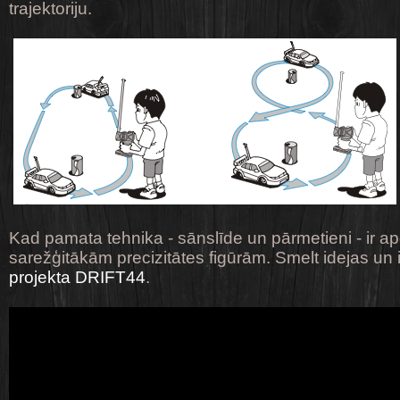
trajektoriju.
Kad pamata tehnika - sānslīde un pārmetieni - ir apg
sarežģitākām precizitātes figūrām. Smelt idejas un
projekta DRIFT44
.