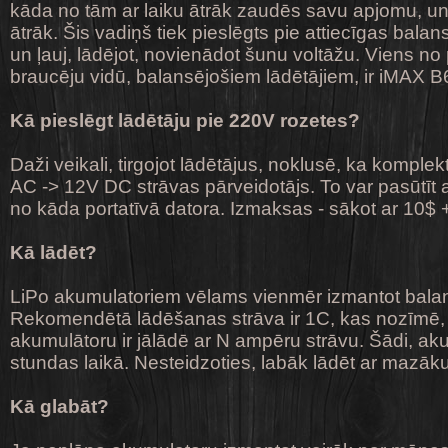
kāda no tām ar laiku ātrāk zaudēs savu apjomu, un
ātrāk. Šis vadiņš tiek pieslēgts pie attiecīgas balan
un ļauj, lādējot, novienādot šunu voltāžu. Viens no
braucēju vidū, balansējošiem lādētājiem, ir iMAX B6
Kā pieslēgt lādētāju pie 220V rozetes?
Daži veikali, tirgojot lādētājus, noklusē, ka komple
AC -> 12V DC strāvas pārveidotājs. To var pasūtīt a
no kāda portatīvā datora. Izmaksas - sākot ar 10$ 
Kā lādēt?
LiPo akumulatoriem vēlams vienmēr izmantot bala
Rekomendētā lādēšanas strāva ir 1C, kas nozīmē
akumulātoru ir jālādē ar N ampēru strāvu. Šādi, aku
stundas laikā. Nesteidzoties, labāk lādēt ar mazāku
Kā glabāt?