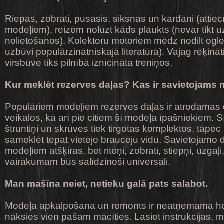
Riepas, zobrati, pusasis, siksnas un kardāni (attie
modeļiem), reizēm nolūzt kāds plaukts (nevar tikt u
nolietošanos). Kolektoru motoriem mēdz nodilt ogle
uzbūvi populārzinātniskajā literatūrā). Vajag rēķinā
virsbūve tiks pilnībā iznīcināta treniņos.
Kur meklēt rezerves daļas? Kas ir savietojams
Populāriem modeļiem rezerves daļas ir atrodamas 
veikalos, kā arī pie citiem šī modeļa īpašniekiem. 
štruntiņi un skrūves tiek tirgotas komplektos, tāpēc 
sameklēt tepat vietējo braucēju vidū. Savietojamo 
modeļiem atšķiras, bet riteņi, zobrati, stiepņi, uzgaļ
vairākumam būs salīdzinoši universāli.
Man mašīna neiet, netieku galā pats salabot.
Modeļa apkalpošana un remonts ir neatņemama hob
nāksies vien pašam mācīties. Lasiet instrukcijas, me