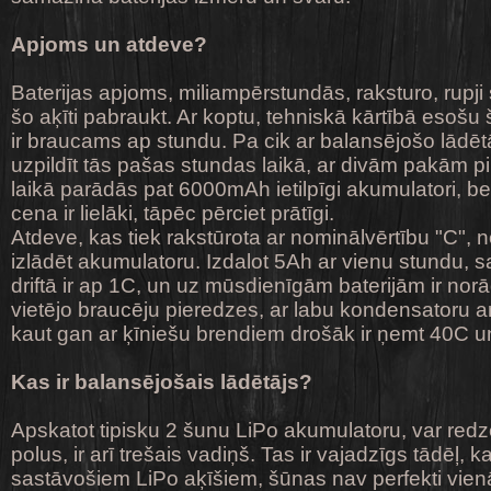
Apjoms un atdeve?
Baterijas apjoms, miliampērstundās, raksturo, rupji s
šo aķīti pabraukt. Ar koptu, tehniskā kārtībā esošu
ir braucams ap stundu. Pa cik ar balansējošo lādētā
uzpildīt tās pašas stundas laikā, ar divām pakām pi
laikā parādās pat 6000mAh ietilpīgi akumulatori, be
cena ir lielāki, tāpēc pērciet prātīgi.
Atdeve, kas tiek rakstūrota ar nominālvērtību "C", no
izlādēt akumulatoru. Izdalot 5Ah ar vienu stundu, s
driftā ir ap 1C, un uz mūsdienīgām baterijām ir norā
vietējo braucēju pieredzes, ar labu kondensatoru ar
kaut gan ar ķīniešu brendiem drošāk ir ņemt 40C 
Kas ir balansējošais lādētājs?
Apskatot tipisku 2 šunu LiPo akumulatoru, var redz
polus, ir arī trešais vadiņš. Tas ir vajadzīgs tādēļ
sastāvošiem LiPo aķīšiem, šūnas nav perfekti vienā