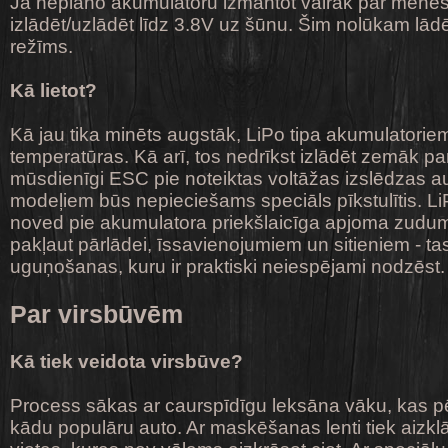
Ja neplāno akumulatoru izmantot vairāk par mēnes
izlādēt/uzlādēt līdz 3.8V uz šūnu. Šim nolūkam lādē
režīms.
Kā lietot?
Kā jau tika minēts augstāk, LiPo tipa akumulatori
temperatūras. Kā arī, tos nedrīkst izlādēt zemāk pa
mūsdienīgi ESC pie noteiktas voltāžas izslēdzas a
modeļiem būs nepieciešams speciāls pīkstulītis. Li
noved pie akumulatora priekšlaicīga apjoma zuduma
pakļaut pārlādei, īssavienojumiem un sitieniem - t
uguņošanas, kuru ir praktiski neiespējami nodzēst.
Par virsbūvēm
Kā tiek veidota virsbūve?
Process sākas ar caurspīdīgu leksāna vāku, kas p
kādu populāru auto. Ar maskēšanas lenti tiek aizklāti