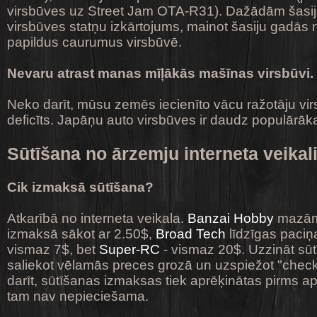
virsbūves uz Street Jam OTA-R31). Dažādām šasij
virsbūves statņu izkārtojums, mainot šasiju gadās
papildus caurumus virsbūvē.
Nevaru atrast manas mīļākās mašīnas virsbūvi.
Neko darīt, mūsu zemēs iecienīto vācu ražotāju virs
deficīts. Japāņu auto virsbūves ir daudz populārāk
Sūtīšana no ārzemju interneta veika
Cik izmaksā sūtīšana?
Atkarībā no interneta veikala.
Banzai Hobby
mazām
izmaksā sākot ar 2.50$,
Broad Tech
līdzīgas paciņ
vismaz 7$, bet
Super-RC
- vismaz 20$. Uzzināt sū
saliekot vēlamās preces grozā un uzspiežot "checko
darīt, sūtīšanas izmaksas tiek aprēķinātas pirms a
tam nav nepieciešama.