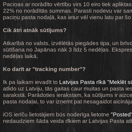
Paciņas ar norādīto vērtību virs 10 eiro tiek aplikta
22% no norādītās summas. Parasti nodevu var s
paciņu pasta nodaļā, kas ietur vēl vienu latu par š
Cik ātri atnāk sūtījums?
Atkarībā no valsts, izvēlētās piegādes tipa, un brī
sūtīšana no Japānas nāk 3 līdz 5 nedēļas. Ekspre
nedēļas laikā.
Ko darīt ar "tracking number"?
Ik pa laikam ievadīt to
Latvijas Pasta rīkā "Meklēt s
atlido uz Latviju, tās gaitas caur muitas un pasta 
sarakstā. Parādoties ierakstam, ka sūtījums ir aizce
pasta nodaļai, to var izņemt pat nesagaidot aicināj
iOS ierīču lietotājiem būs noderīga lietotne
"Posted
nedaudziem šāda veida rīkiem ar Latvijas Pasta at