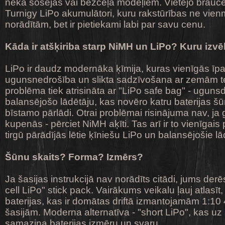
nekā šosejas vai bezceļa modeļiem. Vietējo braucēj
Turnigy LiPo akumulātori, kuru rakstūrības ne vien
norādītām, bet ir pietiekami labi par savu cenu.
Kāda ir atšķiriba starp NiMH un LiPo? Kuru izvē
LiPo ir daudz modernāka ķīmija, kuras vienīgās īpa
ugunsnedrošība un slikta sadzīvošana ar zemām 
problēma tiek atrisināta ar "LiPo safe bag" - ugun
balansējošo lādētāju, kas novēro katru baterijas šū
bīstamo pārlādi. Otrai problēmai risinājuma nav, ja gr
kupenās - pērciet NiMH aķīti. Tas arī ir to vienīgais 
tirgū pārādījās lētie ķīniešu LiPo un balansējošie lād
Šūnu skaits? Forma? Izmērs?
Ja šasijas instrukcijā nav norādīts citādi, jums derē
cell LiPo" stick pack. Vairākums veikalu ļauj atlasīt,
baterijas, kas ir domātas driftā izmantojamām 1:1
šasijām. Moderna alternatīva - "short LiPo", kas u
samazina baterijas izmēru un svaru.