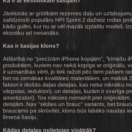
Kā ir ar eksotiskām šasijām?
Jārēķinās ar grūtībām rezerves daļu un uzlabojum
salīdzinoši populāru HPI Sprint 2 dažreiz rodas p
kādu gultni, kur nu ar vēl mazāk izplatītu modeli. Izd
eksotiku arī nesanāks.
Kas ir šasijas klons?
Atšķirībā no "precīzām iPhone kopijām", "ķīniešu i
produktiem, kuriem nav nekā kopīga ar oriģinālu, v
ir uzmanības vērti, jo tiek ražoti pēc tiem pašiem ra
bet no zemākas kvalitātes materiāliem, un maksā 2-
faktori ir ritošās daļas detaļas, kas netur niknāku 
vārpstas, reduktori), un detaļas, kurām ir svarīga pre
amortizatori). Tos nāksies nomainīt pret oriģinālām
detaļām. Nav "sēdies un brauc" variants, bet brau
braucamo pa skrūvītei, klons būs labāks naudas ie
līmeņa šasiju.
Kādas detaļas nolietojas visātrāk?