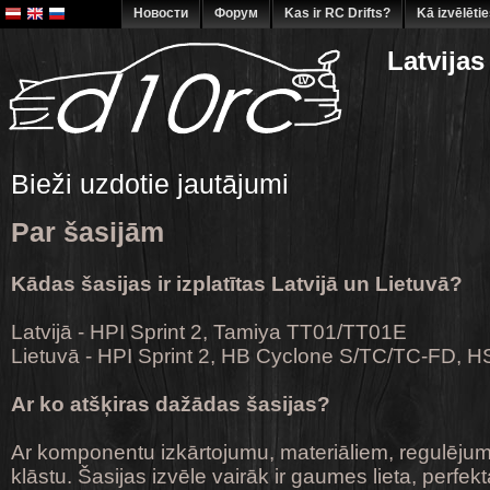
Новости
Форум
Kas ir RC Drifts?
Kā izvēlēti
Latvijas
Bieži uzdotie jautājumi
Par šasijām
Kādas šasijas ir izplatītas Latvijā un Lietuvā?
Latvijā - HPI Sprint 2, Tamiya TT01/TT01E
Lietuvā - HPI Sprint 2, HB Cyclone S/TC/TC-FD, H
Ar ko atšķiras dažādas šasijas?
Ar komponentu izkārtojumu, materiāliem, regulēju
klāstu. Šasijas izvēle vairāk ir gaumes lieta, perfek