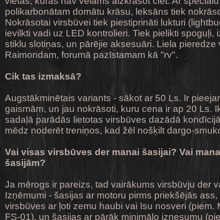
vietas, kuras nav vēlams aizkrāsot ciet. Ar speciālu
polikarbonātam domātu krāsu, leksāns tiek nokrās
Nokrāsotai virsbūvei tiek piestiprināti lukturi (light
ievilkti vadi uz LED kontrolieri. Tiek pielikti spoguļi, i
stiklu slotiņas, un pārējie aksesuāri. Liela pieredze
Raimondam, forumā pazīstamam kā "rv".
Cik tas izmaksā?
Augstākminētais variants - sākot ar 50 Ls. Ir pieejam
gaismām, un jau nokrāsoti, kuru cena ir ap 20 Ls. Ik
sadaļā parādās lietotas virsbūves dazādā kondīcijā,
mēdz noderēt treniņos, kad žēl nošķilt dargo-smuk
Vai visas virsbūves der manai šasijai?
Vai mana
šasijām?
Ja mērogs ir pareizs, tad vairākums virsbūvju der 
Izņēmumi - šasijas ar motoru pirms priekšējās ass
virsbūves ar ļoti zemu haubi vai īsu nosveri (pie
FS-01), un šasijas ar pārāk minimālo iznesumu (