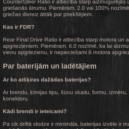
CounterSteer Ratio ir attiecība starp aizmugurējās 
griešanās ātrumu. Piemēram, 2.0 vai 100% nozīmē, 
griežas divreiz ātrāk par priekšējiem.
Kas ir FDR?
Rear Final Drive Ratio ir attiecība starp motora un
apgriezieniem. Piemēram, 6.0 nozīmē, ka lai aizmugu
vienu apgriezienu, ir nepieciešami 6 motora apgrie
Par baterijām un ladētājiem
Ar ko atšķiras dažādas baterijas?
Ar brendu, ķīmijas tipu, šūnu skaitu, formu, izmēru,
konektoru.
Kādi brendi ir ieteicami?
Pa cik driftā slodze ir minimāla, baterijas izvēle ir 