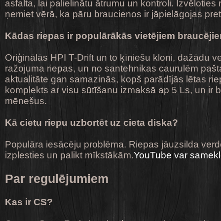
asfalta, lai palielinātu ātrumu un kontroli. Izvēloti
ņemiet vērā, ka pāru braucienos ir jāpielāgojas pre
Kādas riepas ir populārākās vietējiem braucēji
Oriģinālās HPI T-Drift un to ķīniešu kloni, dažādu 
ražojuma riepas, un no santehnikas caurulēm paštai
aktualitāte gan samazinās, kopš parādījās lētas ri
komplekts ar visu sūtīšanu izmaksā ap 5 Ls, un ir
mēnešus.
Kā cietu riepu uzbortēt uz cieta diska?
Populāra iesācēju problēma. Riepas jāuzsilda verd
izplesties un palikt mīkstākām.
YouTube var samekl
Par regulējumiem
Kas ir CS?