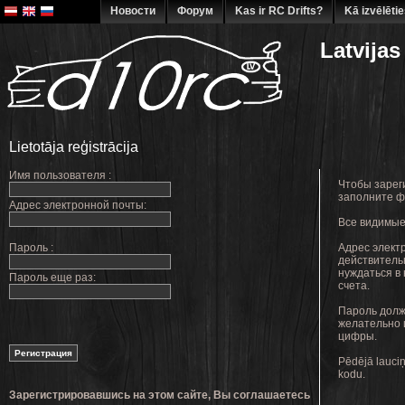
Новости
Форум
Kas ir RC Drifts?
Kā izvēlēti
Latvijas
Lietotāja reģistrācija
Имя пользователя :
Чтобы зарег
заполните ф
Адрес электронной почты:
Все видимые
Пароль :
Адрес элект
действитель
нуждаться в
Пароль еще раз:
счета.
Пароль долж
желательно и
цифры.
Pēdējā lauciņ
kodu.
Зарегистрировавшись на этом сайте, Вы соглашаетесь