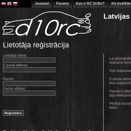
Jaunumi
Forums
Kas ir RC Drifts?
Kā izvēlēti
Latvijas
Lietotāja reģistrācija
Lietotāja vārds:
Lai piereģistr
redzamo form
E-pasta adrese:
Visi redzamie 
Parole:
E-pasta adrese
būs nepiecieš
Parole vēlreiz:
Parolei ir jāb
tajā ieteicams
Pēdējā lauciņ
kodu.