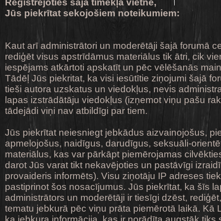
Reģistrējoties šajā tīmekļa vietnē,
Jūs piekrītat sekojošiem noteikumiem:
Kaut arī administrātori un moderētāji šajā forumā ce
rediģēt visus apstrīdāmus materiālus tik ātri, cik vie
iespējams atkārtoti apskatīt un pēc vēlēšanās main
Tādēļ Jūs piekritat, ka visi iesūtītie ziņojumi šajā f
tieši autora uzskatus un viedokļus, nevis administr
lapas izstrādātāju viedokļus (izņemot viņu pašu ra
tādejādi viņi nav atbildīgi par tiem.
Jūs piekrītat neiesniegt jebkādus aizvainojošus, p
apmelojošus, naidīgus, darudīgus, seksuāli-orientēt
materiālus, kas var pārkāpt piemērojamas cilvēktie
darot Jūs varat tikt nekavējoties un pastāvīgi izraid
provaideris informēts). Visu ziņotāju IP adreses tiek
pastiprinot šos nosacījumus. Jūs piekrītat, ka šīs la
administrātors un moderētāji ir tiesīgi dzēst, rediģēt
tematu jebkurā pēc viņu prāta piemērotā laikā. Kā Li
ka jebkura informācija, kas ir norādīta augstāk tiks