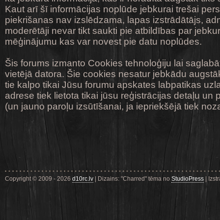
Kaut arī šī informācijas noplūde jebkurai trešai pe
piekrišanas nav izslēdzama, lapas izstrādātājs, adm
moderētāji nevar tikt saukti pie atbildības par jebk
mēģinājumu kas var novest pie datu noplūdes.
Šis forums izmanto Cookies tehnoloģiju lai saglabā
vietējā datora. Šie cookies nesatur jebkādu augstāk
tie kalpo tikai Jūsu forumu apskates labpatikas uz
adrese tiek lietota tikai jūsu reģistrācijas detaļu un
(un jauno paroļu izsūtīšanai, ja iepriekšējā tiek noz
Copyright © 2009 - 2026
d10rc.lv
| Dizains: "Charred" tēma no
StudioPress
| Izst