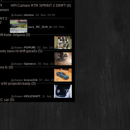
HPI Camaro RTR SPRINT 2 DRIFT (0)
Добавил
dimlim
, 24. Nov, 10:50
Добавил
Renars_RC_Drift_lv
, 02. Feb,
13:31
ft trase Jelgava (0)
Добавил
POPURI
, 02. Jan, 13:41
odu savu rd drift garažu (5)
Добавил
Sploters
, 30. Sep, 11:16
ns tc (0)
Добавил
krisis234
, 07. Jūn, 22:32
e36 projeckt ready (3)
Добавил
HOLESHOT
, 11. Apr, 23:08
C car (0)