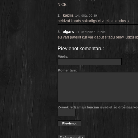
NICE
kaplis
2.
, 14. jūlijā, 00:39
beidzot kaads sakariigs cilveeks uzrodas :\
elgars
3.
, 01. septembrī, 21:06
eu vari pateikt kur var dabut sitadu bmw ludzu uzr
Pievienot komentāru:
Vārds:
Komentārs:
Zemāk redzamajā lauciņā ievadiet šo drošības k