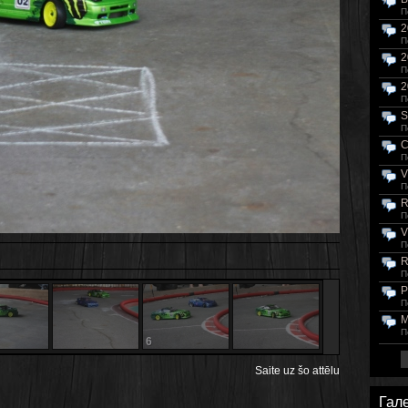
П
2
П
2
П
2
П
S
П
C
П
V
П
R
П
V
П
R
П
P
П
M
П
6
6
Saite uz šo attēlu
Гал