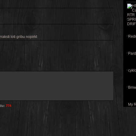
Redri
aksti loti gribu nopirkt
Pard
cyklo
Bmw 
My R
odu:
774