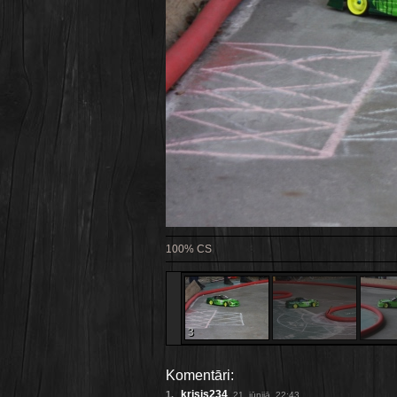
100% CS
3
3
Komentāri:
krisis234
1.
, 21. jūnijā, 22:43