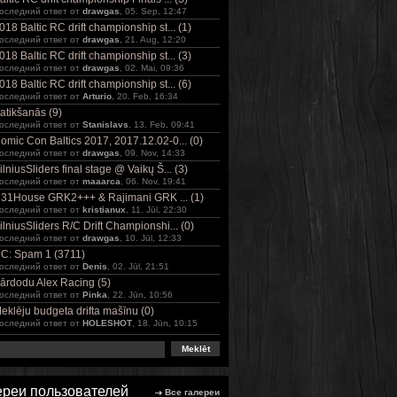
оследний ответ от
drawgas
, 05. Sep, 12:47
018 Baltic RC drift championship st... (1)
оследний ответ от
drawgas
, 21. Aug, 12:20
018 Baltic RC drift championship st... (3)
оследний ответ от
drawgas
, 02. Mai, 09:36
018 Baltic RC drift championship st... (6)
оследний ответ от
Arturio
, 20. Feb, 16:34
atikšanās (9)
оследний ответ от
Stanislavs
, 13. Feb, 09:41
omic Con Baltics 2017, 2017.12.02-0... (0)
оследний ответ от
drawgas
, 09. Nov, 14:33
ilniusSliders final stage @ Vaikų Š... (3)
оследний ответ от
maaarca
, 06. Nov, 19:41
31House GRK2+++ & Rajimani GRK ... (1)
оследний ответ от
kristianux
, 11. Jūl, 22:30
ilniusSliders R/C Drift Championshi... (0)
оследний ответ от
drawgas
, 10. Jūl, 12:33
C: Spam 1 (3711)
оследний ответ от
Denis
, 02. Jūl, 21:51
ārdodu Alex Racing (5)
оследний ответ от
Pinka
, 22. Jūn, 10:56
eklēju budgeta drifta mašīnu (0)
оследний ответ от
HOLESHOT
, 18. Jūn, 10:15
ереи пользователей
Все галереи