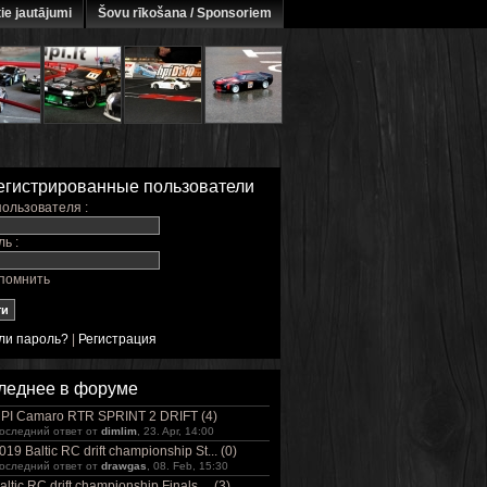
ie jautājumi
Šovu rīkošana / Sponsoriem
егистрированные пользователи
ользователя :
ь :
помнить
ли пароль?
|
Регистрация
леднее в форуме
PI Camaro RTR SPRINT 2 DRIFT (4)
оследний ответ от
dimlim
, 23. Apr, 14:00
019 Baltic RC drift championship St... (0)
оследний ответ от
drawgas
, 08. Feb, 15:30
altic RC drift championship Finals ... (3)