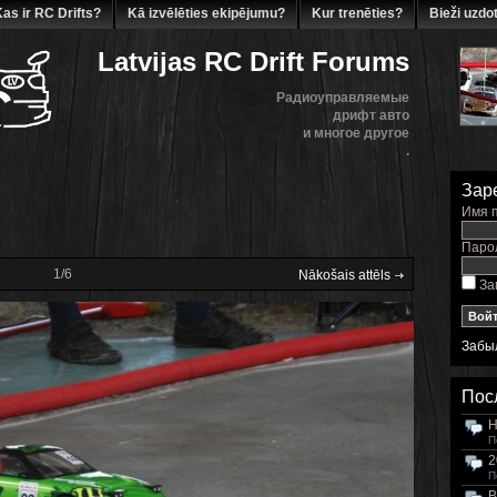
as ir RC Drifts?
Kā izvēlēties ekipējumu?
Kur trenēties?
Bieži uzdot
Latvijas RC Drift Forums
Радиоуправляемые
дрифт авто
и многое другое
.
Зар
Имя п
Парол
1/6
Nākošais attēls
За
Забы
Пос
H
П
2
П
B