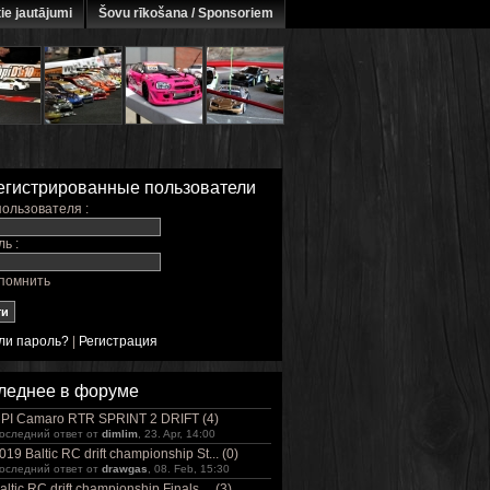
ie jautājumi
Šovu rīkošana / Sponsoriem
егистрированные пользователи
ользователя :
ь :
помнить
ли пароль?
|
Регистрация
леднее в форуме
PI Camaro RTR SPRINT 2 DRIFT (4)
оследний ответ от
dimlim
, 23. Apr, 14:00
019 Baltic RC drift championship St... (0)
оследний ответ от
drawgas
, 08. Feb, 15:30
altic RC drift championship Finals ... (3)