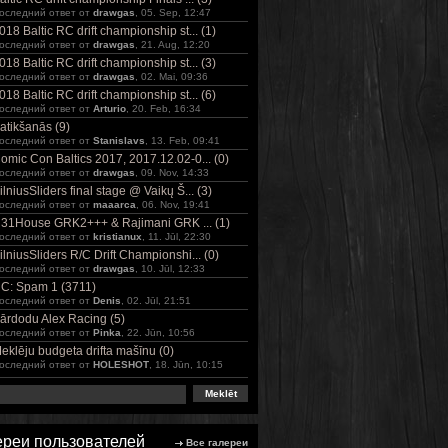
оследний ответ от
drawgas
, 05. Sep, 12:47
018 Baltic RC drift championship st... (1)
оследний ответ от
drawgas
, 21. Aug, 12:20
018 Baltic RC drift championship st... (3)
оследний ответ от
drawgas
, 02. Mai, 09:36
018 Baltic RC drift championship st... (6)
оследний ответ от
Arturio
, 20. Feb, 16:34
atikšanās (9)
оследний ответ от
Stanislavs
, 13. Feb, 09:41
omic Con Baltics 2017, 2017.12.02-0... (0)
оследний ответ от
drawgas
, 09. Nov, 14:33
ilniusSliders final stage @ Vaikų Š... (3)
оследний ответ от
maaarca
, 06. Nov, 19:41
31House GRK2+++ & Rajimani GRK ... (1)
оследний ответ от
kristianux
, 11. Jūl, 22:30
ilniusSliders R/C Drift Championshi... (0)
оследний ответ от
drawgas
, 10. Jūl, 12:33
C: Spam 1 (3711)
оследний ответ от
Denis
, 02. Jūl, 21:51
ārdodu Alex Racing (5)
оследний ответ от
Pinka
, 22. Jūn, 10:56
eklēju budgeta drifta mašīnu (0)
оследний ответ от
HOLESHOT
, 18. Jūn, 10:15
ереи пользователей
Все галереи