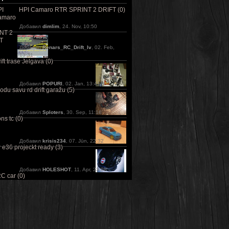
HPI Camaro RTR SPRINT 2 DRIFT (0)
Добавил
dimlim
, 24. Nov, 10:50
Добавил
Renars_RC_Drift_lv
, 02. Feb,
13:31
ft trase Jelgava (0)
Добавил
POPURI
, 02. Jan, 13:41
odu savu rd drift garažu (5)
Добавил
Sploters
, 30. Sep, 11:16
ns tc (0)
Добавил
krisis234
, 07. Jūn, 22:32
e36 projeckt ready (3)
Добавил
HOLESHOT
, 11. Apr, 23:08
C car (0)