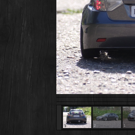
3
2
1
3
2
1