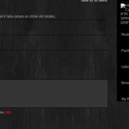
Saite uz šo attēlu
t ir labu labais un dzīvē vēl labāks,
Redri
Pard
cyklo
Bmw 
My R
odu:
369