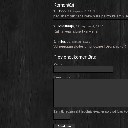
Komentāri:
s555
1.
, 09. septembrī, 21:26
pag šitiem tak nāca katrā pusē pa izpūtējam!?! be
Pildiitaajs
2.
, 28. septembrī, 08:15
Rallija versijā bija tikai viens.
niks
3.
, 05. janvārī, 22:10
Vel joprojām skatos un priecājos! Dikti smuka :)
Pievienot komentāru:
Vārds:
Komentārs:
Zemāk redzamajā lauciņā ievadiet šo drošības k