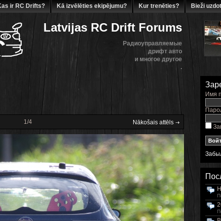
as ir RC Drifts?
Kā izvēlēties ekipējumu?
Kur trenēties?
Bieži uzdot
Latvijas RC Drift Forums
Радиоуправляемые
дрифт авто
и многое другое
.
Зар
Имя п
Парол
1/4
Nākošais attēls
За
Забы
Пос
H
П
2
П
B