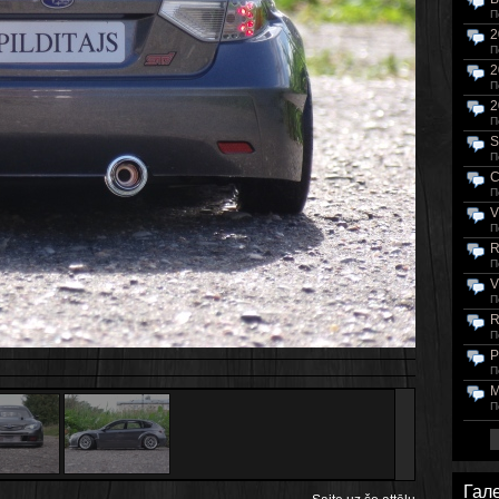
П
2
П
2
П
2
П
S
П
C
П
V
П
R
П
V
П
R
П
P
П
M
П
Гал