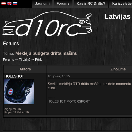
Jaunumi
Forums
Kas ir RC Drifts?
Kā izvēlēti
Latvijas
Forums
Meklēju budgeta drifta mašīnu
Tēma:
Forums
Tirdziņš
Pērk
Autors
Ziņojums
HOLESHOT
18. jūnijā, 10:15
Sveiki, meklēju RTR drifta mašīnu, uz doto momentu v
euro.
------
HOLESHOT MOTORSPORT
Ziņojumi: 16
Kopš: 11.04.2016