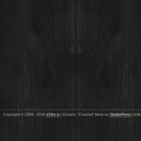
Copyright © 2009 - 2026
d10rc.lv
| Dizains: "Charred" tēma no
StudioPress
| Izst