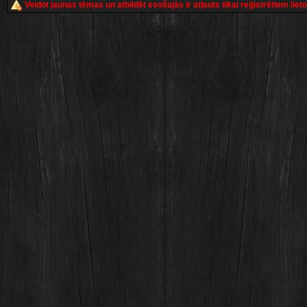
Veidot jaunas tēmas un atbildēt esošajās ir atļauts tikai reģistrētiem liet