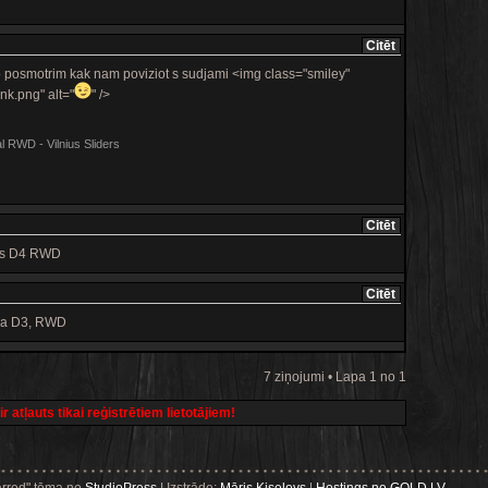
Citēt
 posmotrim kak nam poviziot s sudjami <img class="smiley"
nk.png" alt="
" />
RWD - Vilnius Sliders
Citēt
ovs D4 RWD
Citēt
ura D3, RWD
7 ziņojumi • Lapa 1 no 1
 atļauts tikai reģistrētiem lietotājiem!