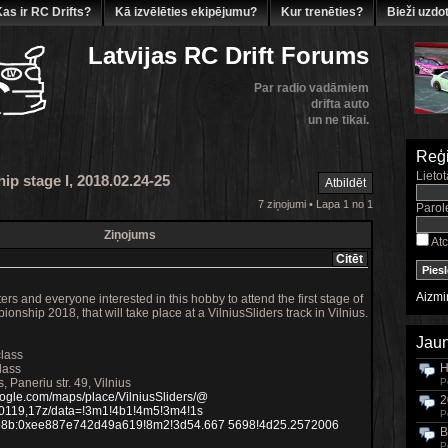
as ir RC Drifts?
Kā izvēlēties ekipējumu?
Kur trenēties?
Bieži uzdot
Latvijas RC Drift Forums
Par radio vadāmiem
drifta auto
un ne tikai.
Reģi
Lietot
ip stage I, 2018.02.24-25
Atbildēt
7 ziņojumi • Lapa 1 no 1
Parol
Ziņojums
Atc
Citēt
Aizmir
ters and everyone interested in this hobby to attend the first stage of
ionship 2018, that will take place at a VilniusSliders track in Vilnius.
Jaun
lass
H
lass
s, Paneriu str. 49, Vilnius
P
oogle.com/maps/place/VilniusSliders/@
2
0119,17z/data=!3m1!4b1!4m5!3m4!1s
P
8b:0xee887e742d49a619!8m2!3d54.667 5698!4d25.2572006
B
P