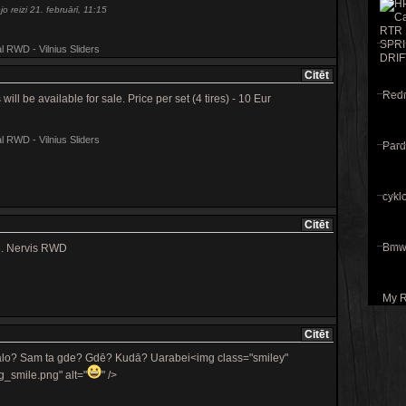
o reizi 21. februārī, 11:15
RWD - Vilnius Sliders
Citēt
Redri
 will be available for sale. Price per set (4 tires) - 10 Eur
RWD - Vilnius Sliders
Pard
cyklo
Citēt
Bmw 
6. Nervis RWD
My R
Citēt
alo? Sam ta gde? Gdē? Kudā? Uarabei<img class="smiley"
g_smile.png" alt="
" />