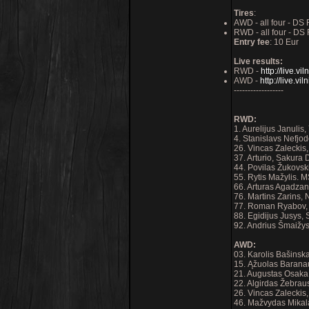
Tires
:
AWD - all four - DS
RWD - all four - DS
Entry fee
: 10 Eur
Live results:
RWD -
http://live.vi
AWD -
http://live.vi
------------------
RWD:
1. Aurelijus Januli
4. Stanislavs Nefj
26. Vincas Zaleck
37. Arturio, Sakura
44. Povilas Žukov
55. Rytis Mažylis.
66. Arturas Agadz
76. Martins Zarins,
77. Roman Ryabov,
88. Egidijus Jusys,
92. Andrius Šmaižy
AWD:
03. Karolis Bašins
15. Ąžuolas Barana
21. Augustas Osak
22. Algirdas Žebra
26. Vincas Zalecki
46. Mažvydas Mika