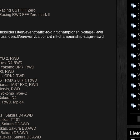
2
P
 Racing CS FFFF Zero
 Racing RWD FFF Zero mark II
2
P
2
P
lniussliders.lt/en/event/baltic-rc-d rift-championship-stage-i-rwd
S
lniussliders.lt/en/event/baltic-rc-d rift-championship-stage-i-awd
P
C
P
V
s, YD 2, RWD
P
odovs, D4 RWD
R
is, Yokomo DPR, RWD
P
 D3, RWD
V
skis, GRK2 RWD
P
 MST RMX 2.0 RR. RWD
anianas, MST FXX, RWD
R
 Nervis, RWD
P
 Yokomo Type-C
P
 Sakura D4
P
s, RWD, Mp d4
M
P
kas , Sakura D4 AWD
uskas-TT-01
a, Sakura D3 AWD
uskas, Sakura D3 AWD
s, Sakura D3 AWD
Liet
lauskas, Sakura D3 AWD