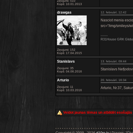
Ziņojumi: 510
Kopš: 10.01.2013
drawgas
12. februārī, 12:42
Nasciot menia escio
src="/img/smileys/wi
------
R31House GRK Global 
Ziņojumi: 152
Kopš: 17.04.2015
Stanislavs
13. februārī, 09:44
Ziņojumi: 35
Stanislavs Nefjod
Kopš: 04.06.2016
Arturio
20. februārī, 16:34
Ziņojumi: 11
Arturio, Nr.37, Sak
Kopš: 10.03.2016
Veidot jaunas tēmas un atbildēt esošajās ir