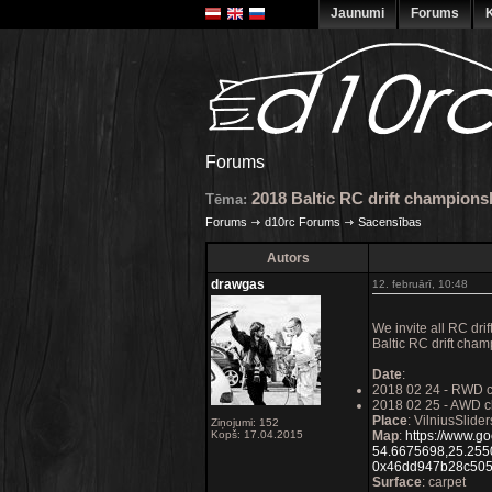
Jaunumi
Forums
K
Forums
2018 Baltic RC drift championsh
Tēma:
Forums
d10rc Forums
Sacensības
Autors
drawgas
12. februārī, 10:48
We invite all RC drif
Baltic RC drift champ
Date
:
2018 02 24 - RWD c
2018 02 25 - AWD c
Place
: VilniusSlider
Ziņojumi: 152
Kopš: 17.04.2015
Map
:
https://www.g
54.6675698,25.255
0x46dd947b28c505
Surface
: carpet