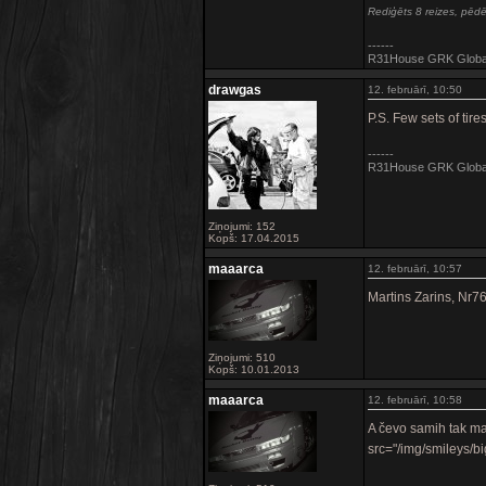
Rediģēts 8 reizes, pēdēj
------
R31House GRK Global 
drawgas
12. februārī, 10:50
P.S. Few sets of tires
------
R31House GRK Global 
Ziņojumi: 152
Kopš: 17.04.2015
maaarca
12. februārī, 10:57
Martins Zarins, Nr7
Ziņojumi: 510
Kopš: 10.01.2013
maaarca
12. februārī, 10:58
A čevo samih tak m
src="/img/smileys/bi