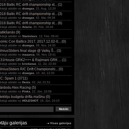
018 Baltic RC drift championship st... (1)
ēdejā atbilde no
drawgas
, 21. Aug, 12:20
018 Baltic RC drift championship st... (3)
ēdejā atbilde no
drawgas
, 02. Mai, 09:36
018 Baltic RC drift championship st... (6)
ēdejā atbilde no
Arturio
, 20. Feb, 16:34
atikšanās (9)
ēdejā atbilde no
Stanislavs
, 13. Feb, 09:41
omic Con Baltics 2017, 2017.12.02-0... (0)
ēdejā atbilde no
drawgas
, 09. Nov, 14:33
ilniusSliders final stage @ Vaikų Š... (3)
ēdejā atbilde no
maaarca
, 06. Nov, 19:41
31House GRK2+++ & Rajimani GRK ... (1)
ēdejā atbilde no
kristianux
, 11. Jūl, 22:30
ilniusSliders R/C Drift Championshi... (0)
ēdejā atbilde no
drawgas
, 10. Jūl, 12:33
C: Spam 1 (3711)
ēdejā atbilde no
Denis
, 02. Jūl, 21:51
ārdodu Alex Racing (5)
ēdejā atbilde no
Pinka
, 22. Jūn, 10:56
eklēju budgeta drifta mašīnu (0)
ēdejā atbilde no
HOLESHOT
, 18. Jūn, 10:15
otāju galerijas
Visas galerijas