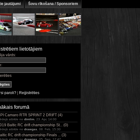
ie jautājumi
Šovu rīkošana / Sponsoriem
strētiem lietotājiem
āja vārds:
e:
erēties
si paroli?
|
Reģistrēties
ākais forumā
PI Camaro RTR SPRINT 2 DRIFT (4)
ēdejā atbilde no
dimlim
, 23. Apr, 14:00
019 Baltic RC drift championship St... (0)
ēdejā atbilde no
drawgas
, 08. Feb, 15:30
altic RC drift championship Finals ... (3)
ēdejā atbilde no
drawgas
, 05. Sep, 12:47