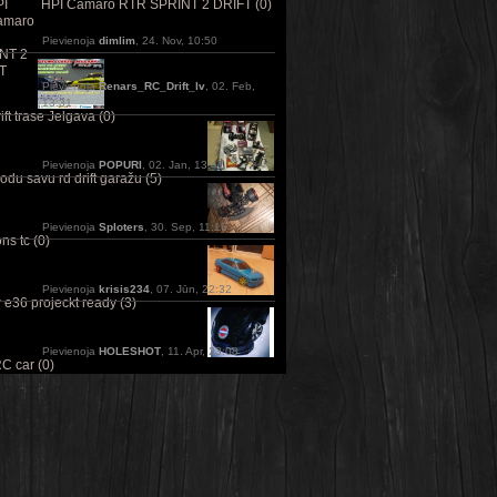
HPI Camaro RTR SPRINT 2 DRIFT (0)
Pievienoja
dimlim
, 24. Nov, 10:50
Pievienoja
Renars_RC_Drift_lv
, 02. Feb,
13:31
ft trase Jelgava (0)
Pievienoja
POPURI
, 02. Jan, 13:41
odu savu rd drift garažu (5)
Pievienoja
Sploters
, 30. Sep, 11:16
ns tc (0)
Pievienoja
krisis234
, 07. Jūn, 22:32
e36 projeckt ready (3)
Pievienoja
HOLESHOT
, 11. Apr, 23:08
C car (0)