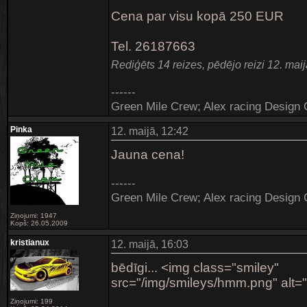
Cena par visu kopā 250 EUR
Tel. 26187663
Rediģēts 14 reizes, pēdējo reizi 12. maij
------
Green Mile Crew; Alex racing Desig
Pinka
12. maijā, 12:42
Jauna cena!
------
Green Mile Crew; Alex racing Desig
Ziņojumi: 1947
Kopš: 26.05.2009
kristianux
12. maijā, 16:03
bēdīgi... <img class="smiley"
src="/img/smileys/hmm.png" alt=";
Ziņojumi: 199