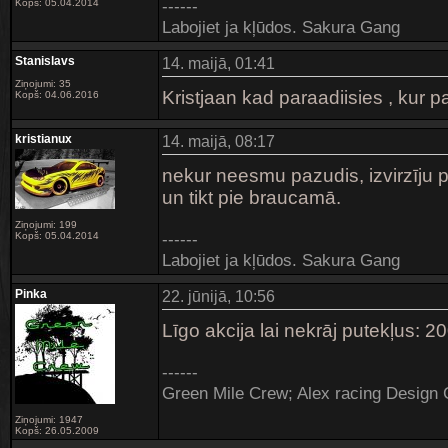
------
Kopš: 05.04.2014
Labojiet ja kļūdos. Sakura Gang
Stanislavs
14. maijā, 01:41
Ziņojumi: 35
Kristjaan kad paraadiisies , kur p
Kopš: 04.06.2016
kristianux
14. maijā, 08:17
nekur neesmu pazudis, izvirzīju pri
un tikt pie braucamā.
Ziņojumi: 199
------
Kopš: 05.04.2014
Labojiet ja kļūdos. Sakura Gang
Pinka
22. jūnijā, 10:56
Līgo akcija lai nekrāj putekļus: 
------
Green Mile Crew; Alex racing Desig
Ziņojumi: 1947
Kopš: 26.05.2009