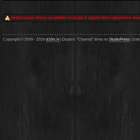
Veidot jaunas tēmas un atbildēt esošajās ir atļauts tikai reģistrētiem liet
Copyright © 2009 - 2026
d10rc.lv
| Dizains: "Charred" tēma no
StudioPress
| Izst