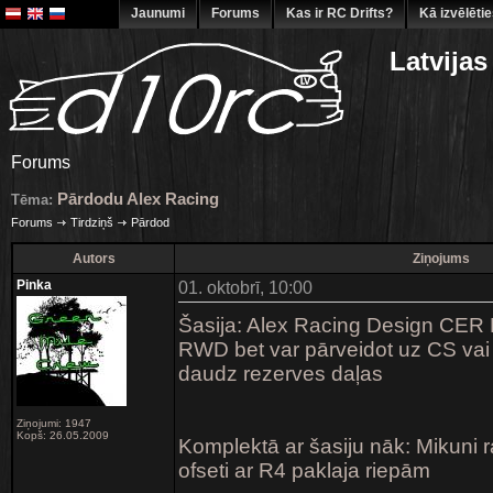
Jaunumi
Forums
Kas ir RC Drifts?
Kā izvēlēti
Latvijas
Forums
Pārdodu Alex Racing
Tēma:
Forums
Tirdziņš
Pārdod
Autors
Ziņojums
Pinka
01. oktobrī, 10:00
Šasija: Alex Racing Design CER 
RWD bet var pārveidot uz CS vai
daudz rezerves daļas
Ziņojumi: 1947
Kopš: 26.05.2009
Komplektā ar šasiju nāk: Mikuni r
ofseti ar R4 paklaja riepām