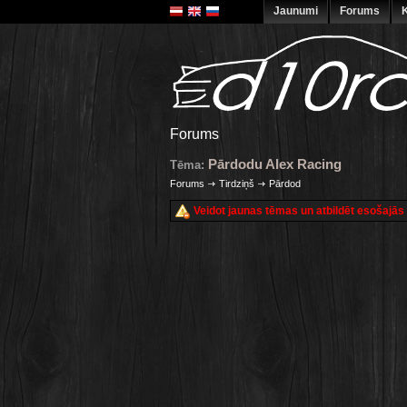
Jaunumi
Forums
K
Forums
Pārdodu Alex Racing
Tēma:
Forums
Tirdziņš
Pārdod
Veidot jaunas tēmas un atbildēt esošajās ir