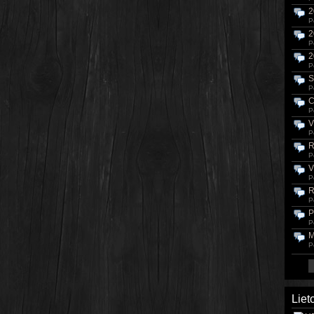
2
P
2
P
2
P
S
P
C
P
V
P
R
P
V
P
R
P
P
P
M
P
Liet