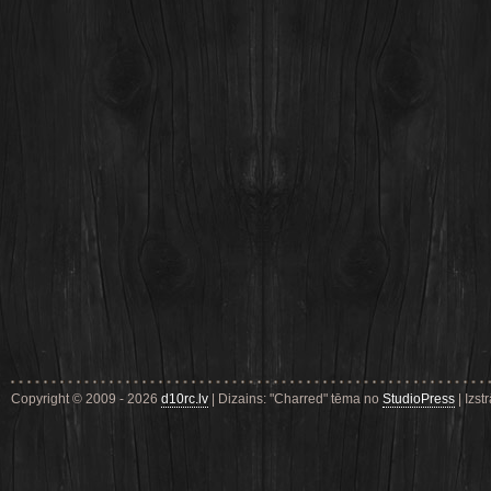
Copyright © 2009 - 2026
d10rc.lv
| Dizains: "Charred" tēma no
StudioPress
| Izst