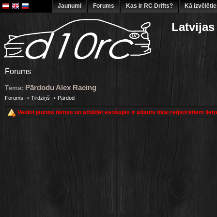
Jaunumi
Forums
Kas ir RC Drifts?
Kā izvēlēti
Latvijas
Forums
Pārdodu Alex Racing
Tēma:
Forums
Tirdziņš
Pārdod
Veidot jaunas tēmas un atbildēt esošajās ir atļauts tikai reģistrētiem liet